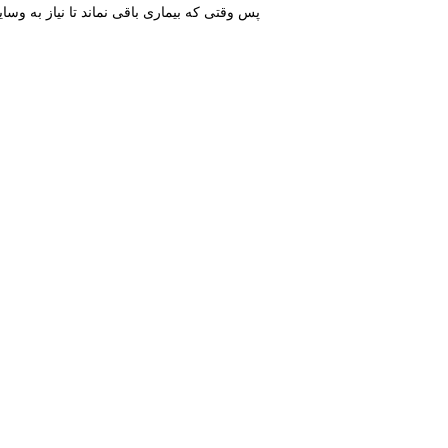
پس وقتى كه بيمارى باقى نماند تا نياز به وسايل