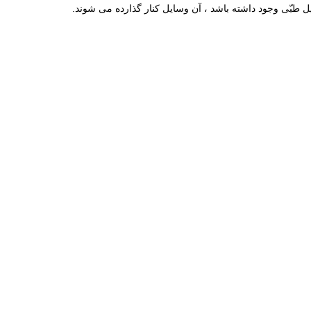
 طبّى وجود داشته باشد ، آن وسايل كنار گذارده مى‏ شوند.