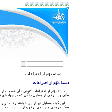
دستۀ دوّم از اختراعات
دستۀ دوّم از اختراعات
دستۀ دوّم از اختراعات كنونى ، آن قسمت از اختر
طبّى و يا برخى از وسايل جنگى كه در جهادهاى عاد
اين گونه وسايل نيز از بين خواهند رفت ؛ زيرا ن
صحّت روحى و جسمى برخوردار باشند ، اصلاً نيارى 