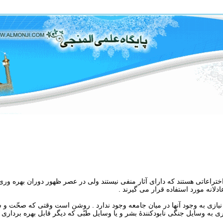
اعاتى هستند كه داراى آثار منفى نيستند ولى در عصر ظهور دوران بهره ‏ورى و
لانه مورد استفاده قرار مى‏ گيرند .
يازى به وجود آن‏ها در ميان جامعه وجود ندارد . روشن است وقتى كه صحّت و سل
به وسايل جنگى نابودكنندۀ بشر و يا وسايل طبّى كه ديگر قابل بهره ‏بردارى ني