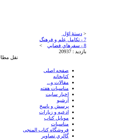
<
دستۀ اوّل
7 - تکامل علم و فرهنگ
8 - سفرهاي فضايي
>
بازدید : 20937
نقل مطال
صفحه اصلی
کتابخانه
مقالات و...
مناسبات هفته
اخبار سايت
آرشيو
پرسش و پاسخ
ادعيه و زيارات
موبايل کتاب
مناسبات
فروشگاه کتاب المنجی
گالري تصاوير