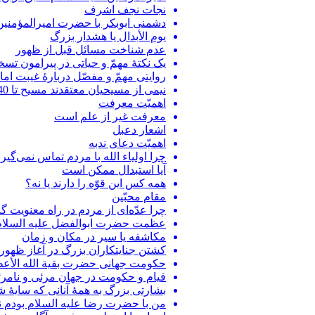
نجات نجف اشرف
دشمنی ابوبکر با حضرت امیرالمؤمنین
یوم الأبدال یا هشدار بزرگ
عدم شناخت مسائل قبل از ظهور
یک نکتۀ مهمّ و حیاتی در پیرامون تسخ
روایتی مهمّ و مفصّل دربارۀ غیبت اما
نیمی از مسیحیان معتقدند مسیح تا 40 سال بعد خواهد آمد
اهمیّت معرفت
معرفت غیر از علم است
اشعار دعبل
اهمیّت دعای ندبه
چرا اولیاء الله با مردم تماس نمی‌گیرن
آیا استبدال ممکن است
همه کس این قوّه را دارند یا نه؟
مقام محبّین
چرا عدّه‌ای از مردم در راه معنویت 
عظمت حضرت ابوالفضل علیه السلام
مکاشفه یا سیر در مکان و زمان
کشتن جنایتکاران بزرگ در آغاز ظه
حکومت جهانی حضرت بقیة الله الأعظم
قیام و حکومت در جهان مرئی و نامر
بشارتی بزرگ به همۀ آنانی که سایۀ شو
من با حضرت رضا علیه السلام بودم ن