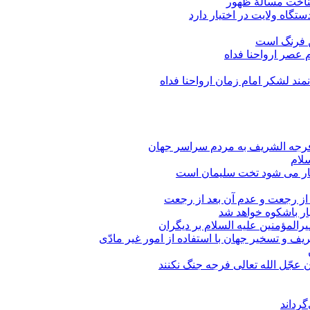
شناخت مسألۀ ظهور
تگاه ولایت در اختیار دارد
ن فرنگ است
 عصر ارواحنا فداه
نمند لشکر امام زمان ارواحنا فداه
 فرجه الشریف به مردم سراسر جهان
سلام
ار می شود تخت سلیمان است
 از رجعت و عدم آن بعد از رجعت
ر باشکوه خواهد شد
المؤمنین علیه السلام بر دیگران
یف و تسخیر جهان با استفاده از امور غیر مادّی
ن عجّل الله تعالی فرجه جنگ نکنند
رداند