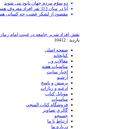
دو سوّم مردم جهان نابود می شوند
آیا در میان 313 نفر افراد معروف هستند؟
مقصود از لشکر غضب چه کسانی هس
نقش افراد شریر جامعه در غیبت امام زمان 
بازدید : 10412
صفحه اصلی
کتابخانه
مقالات و...
مناسبات هفته
اخبار سايت
آرشيو
پرسش و پاسخ
ادعيه و زيارات
موبايل کتاب
مناسبات
فروشگاه کتاب المنجی
گالري تصاوير
جستجو
ارتباط با ما
درباره ما