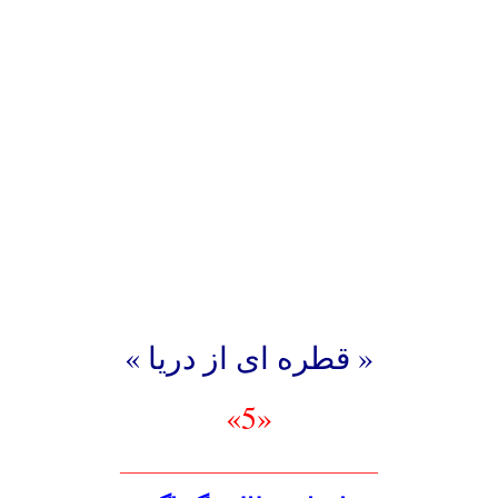
« قطره ای از دریا »
«5»
_____________________________