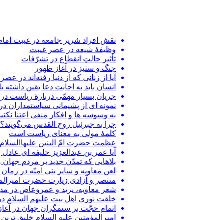
نقش افراد شریر جامعه در غیبت امام 
وظیفۀ شیعه در عصر غیبت
تأثیر حالتِ انقطاع در تشرّفات
جنگ و ستیز در آغاز ظهور
آیا از زنانی که از دنیا رفته‌اند در 
انسان باید به اجابت دعا یقین داشته ب
جریان بسیار مهمّی دربارۀ ریاست در
نمونه ای از پشیمانی سیاستمداران د
به وسوسه ها و افکار منفی اعتنا نکنید
چرا به جبرئیل روح القدس می‌گویند؟
کلمۀ مولی به معنای ریاست است
عظمت حضرت امّ البنين عليهاالسلام
آیا عمر بن عبدالعزيز خلیفه ای عادل ب
بلاهایی که تمدّن جدید بر مردم جهان
لعن معاویه و سایر بنی امیّه در زمان 
منتصر و آزادی زیارت حضرت امیرالمؤ
شعر معاویه، یزید و عمروعاص در مد
خلقت نوری اهل بیت علیهم السلام در 
اتمام حجّت بر ستمگران جهان در آغا
امیرالمؤمنین علیه السلام خلیق ترین 