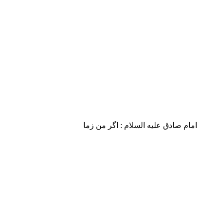
امام صادق علیه السلام : اگر من زمان او (حضرت مهدی علیه السل