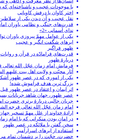
انسان‌ها از نظر معرفت و آگاهی و 
با موجودات عجیب و ناشناخته‌ای که دس
اختر کاوان یا درفش کاویانی
نقل عجیب و آن دیدن یکی از سلاطی
قدرت‌های جنگی و نظامی یاوران امام
ندای آسمانی «2»
یکی از عوامل مهمّ پیروزی یاوران توا
ابرهای شگفت انگیر و عجیب
ظهور فراگیر
قدرت‌های فرامادّه در قرآن و روایات
دربارۀ ظهور
فرمایش امام زمان عجّل الله تعالی
آثار محبّت و ولایت اهل بیت علیهم ال
یکی از اموری که در عصر ظهور آشک
بزرگ ترین هدف فراموش شده!
اثر ایمان و اعتقاد در عصر ظهور قبل
عصر ظهور، جهان شاهد جریانات بسیا
جریان جالبی دربارۀ برتری حضرت امیر
امام زمان عجّل الله تعالی فرجه الشر
ارادۀ خداوند از علل مهمّ تسخیر جهان
در امان بودن منکرانی که با امام زما
سخن گفتن با ملائکه در عصر ظهور
استفاده از ابرهای اسرارآمیز
حضرت، حجّت را بر دشمنان تمام می‌گ