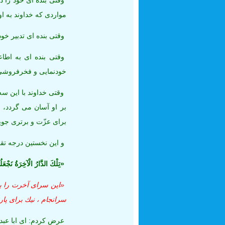
وقتى بنده ‏اى خود را د
مواردى كه خداوند به او
وقتى بنده ‏اى تدبير خود
وقتى بنده ‏اى به اطا
خودنمايى و فخرفروشى و
وقتى خداوند با اين سه 
بر او آسان مى‏ گردد، د
براى عزّت و برترى‏ جوي
و اين نخستين درجه تقو
«تِلْكَ الدَّارُ الْآخِرَةُ نَجْعَلُ
«اين سراى آخرت را برا
سرانجام ، نيك براى پا
عرض كردم: اى ابا عبدال