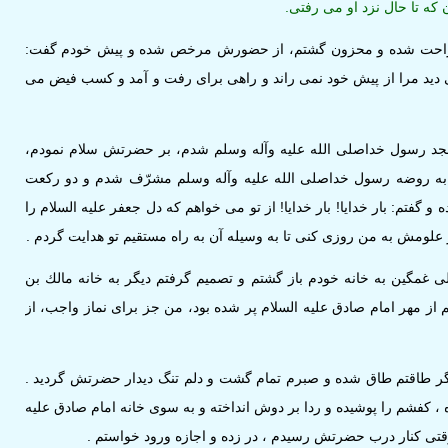
ن كه تا حال نزد او مى‏ رفتى.
حت شده و محزون گشتم، از حضورش مرخص شده و پيش خودم گفت:
 ديد مرا از پيش خود نمى ‏راند و راهى براى رفت و آمد و كسب فيض مى‏
د رسول خداصلى الله عليه وآله وسلم شدم، بر حضرتش سلام نمودم،
ز به روضه رسول خداصلى الله عليه وآله وسلم مشرّف شدم و دو ركعت
ه و گفتم: بار خدايا! بار خدايا! از تو مى ‏خواهم كه دل جعفر عليه السلام را
ز علومش به من روزى كنى تا به وسيله آن به راه مستقيم تو هدايت گردم .
 غمگين به خانه خودم باز گشتم و تصميم گرفتم ديگر به خانه مالك بن
 از مهر امام صادق‏ عليه السلام پر شده بود، من جز براى نماز واجب، از
طاقتم طاق شده و صبرم تمام گشت و دلم تنگ ديدار حضرتش گرديد .
 ، كفشم را پوشيده و ردا بر دوش انداخته و به سوى خانه امام صادق ‏عليه
تى كنار درب حضرتش رسيدم ، در زده و اجازه ورود خواستم .