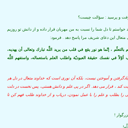
گرفت و پرسيد : سؤالت چيست؟
خواستم تا دل شما را نسبت به من مهربان قرار داده و از دانش تو روزيم
ى متعال اين دعاى شريف مرا پاسخ دهد . فرمود:
لم بالتعلّم ، إنّما هو نور يقع في قلب من يريد اللَّه تبارك وتعالى أن يهديه،
وّلاً في نفسك حقيقة العبوديّة واطلب العلم باستعماله، واستفهم اللَّه
 با يادگرفتن و آموختن نيست، بلكه آن نورى است كه خداوند متعال در دل هر
ايت كند ، قرار مى ‏دهد. اگر در پى علم و دانش هستى، پس نخست در دلت
 را بطلب و علم را با عمل ‏نمودن، درياب و از خداوند طلب فهم كن تا
رگوار !
َه!