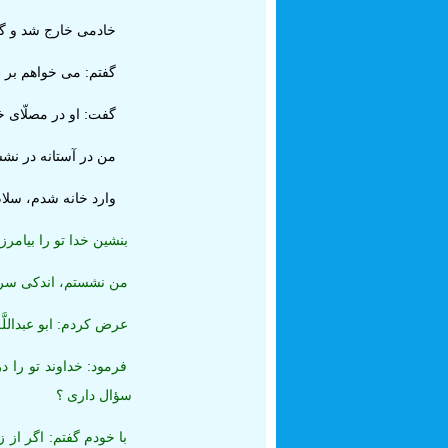
خادمى خارج شد و گف
گفتم: مى ‏خواهم بر ش
گفت: او در مصلّاى خ
من در آستانه در نشستم
وارد خانه شدم، سلا
بنشين خدا تو را بيامرزد
من نشستم، اندكى سر ب
عرض كردم: ابو عبداللَّه
فرمود: خداوند تو را در 
سؤال دارى ؟
با خودم گفتم: اگر از ز