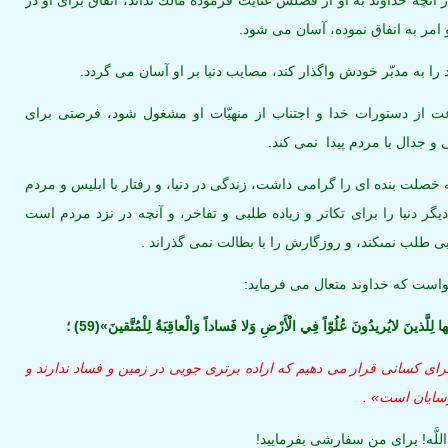
ر آنچه خداوند به او از فضلش عنايت فرموده مالك نداند، انفاق براى او در
 امر به انفاق نموده، آسان مى ‏شود.
 را به مدبّر خودش واگذار كند، مصايب دنيا بر او آسان مى‏ گردد.
عت از دستورات خدا و اجتناب از منهيّات او مشغول شود، فرصتى براى
 جدال با مردم پيدا نمى ‏كند.
خصلت بنده ‏اى را گرامى داشت، زندگى در دنيا، و رفتار با ابليس و مردم
يگر دنيا را براى تكاتر و زياده ‏طلبى و تفاخر، و آنچه در نزد مردم است
ى طلب نمى‏كند، و روزگارش را با بطالت نمى‏ گذراند .
است كه خداوند متعال مى ‏فرمايد:
ها لِلَّذينَ لايُريدُونَ عُلُوّاً فِي الْأَرْضِ وَلا فَساداً وَالْعاقِبَةُ لِلْمُتَّقينَ»(59) ؛
ى كسانى قرار مى ‏دهيم كه اراده برترى ‏جويى در زمين و فساد ندارند و
رسايان است» .
لَّه! براى من سفارشى بفرماييد!