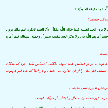
لَّه ! ما حقيقة العبوديّة ؟
ت بندگى چيست؟
 لا يرى العبد لنفسه فيما خوّله اللَّه ملكاً ، لأنّ العبيد لايكون لهم ملك يرون
حيث أمرهم اللَّه به ، ولا يدبّر العبد لنفسه تدبيراً ، وجملة اشتغاله فيما أمره
 است:
 خداوند به او از فضلش عطا نموده ملكيّتى احساس نكند. چرا كه بندگان
ستند، آنان مال را از آن خداوند مى‏ دانند ، و در آنجا كه خدا امر فرموده