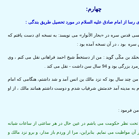
چهارم:
 رسا از امام صادق‏ عليه السلام در مورد تحصيل طريق بندگى :
ى ‏قدس سره در «بحار الأنوار» مى‏ نويسد: به نسخه ‏اى دست يافتم كه
 سره بود ، در آن نسخه آمده بود :
بن مكّى گويد : من از دستخطّ شيخ احمد فراهانى نقل مى‏ كنم ، وى
9 سال سن داشت - نقل مى‏ كند .
 چند سال بود كه نزد مالك بن انس آمد و شد داشتم، هنگامى كه امام
م به مدينه آمد خدمتش شرفياب شدم و دوست داشتم همانند مالك ، از او
 فرمود :
 نظر حكومت مى‏ باشم در عين حال در هر ساعتى از ساعات شبانه
 آن مواظبت مى ‏نمايم. بنابراين، مرا از وردم باز مدار، و برو نزد مالك و