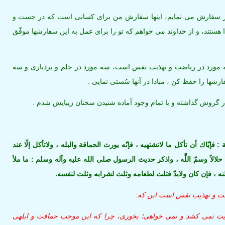
يز سفارش مى ‏نمايم، اينها سفارش من براى كسانى است كه در جست و
ستند، و از خداوند مى ‏خواهم كه تو را براى عمل به اين سفارشها موفّق
 مورد در رياضت و تهذيب نفس است، سه مورد در حلم و بردبارى و سه
رشها را حفظ كن ، مبادا در آنها سُستى نمايى .
ر گروش گذاشته و با تمام وجود آماده شنيدن سخنان زيبايش شدم .
: فإيّاك أن تأكل ما لاتشتهيه ، فإنّه يورث الحماقة والبله ، ولاتأكل إلّا عند
لالاً وسمّ اللَّه ، واذكر حديث الرسول صلى الله عليه وآله وسلم : ما ملأ
طنه ، فإن كان ولابدّ فثلث لطعامه وثلث لشرابه وثلث لنفسه.
ت و تهذيب نفس است اين كه:
هايت نمى‏ كشد و نمى ‏خواهى؛ بخورى، چرا كه اين موجب حماقت و ابلهى