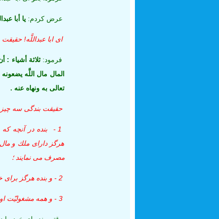
عرض كردم:
يا أبا عبدال
اى ابا عبداللَّه! حقيق
فرمود:
ثلاثة أشياء : أن
المال مال اللَّه يضعونه 
تعالى به ونهاه عنه .
حقيقت بندگى سه چيز
1 - بنده در آنچه كه
هرگز داراى ملك و مال ني
مصرف مى‏ نمايند ؛
2 - و بنده هرگز براى خويشتن تدبيرى نمى‏ انديشد ؛
3 - و همه مشغوليّت او در دستورات خداوند متعال و اجتناب از منهيّات اوست .