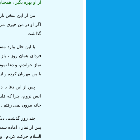
از او بهره بگير ، همچنا
من از اين سخن نارا
اگر او در من خيرى مى‏
گذاشت.
با اين حال وارد مسج
فرداى همان روز ، با
نماز خواندم، و دعا نمود
با من مهربان كرده و ا
پس از اين دعا با دلى
انس نروم، چرا كه قلبم
خانه بيرون نمى‏ رفتم .
چند روز گذشت، ديگر 
پس از نماز ، آماده شده
السلام حركت كردم . وق