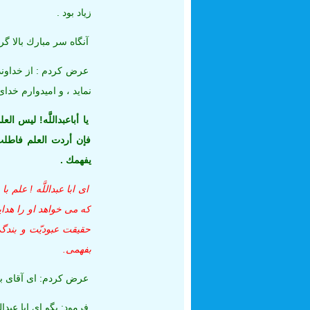
زياد بود .
آنگاه سر مبارك بالا 
عرض كردم : از خداوند 
نمايد ، و اميدوارم خدا
يا أباعبداللَّه! ليس الع
فإن أردت العلم فاطلب أ
يفهمك .
اى ابا عبداللَّه ! علم
كه مى‏ خواهد او را هد
حقيقت عبوديّت و بندگى
بفهمى.
عرض كردم: اى آقاى بز
فرمود: بگو اى ابا عبداللّ