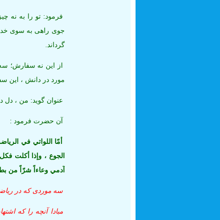
فرمود: تو را به نه چ
جوى راهى به سوى خدا ه
گرداند.
از اين نه سفارش؛ سه
مورد در دانش ، اين سفا
عنوان گويد: من ، دل د
آن حضرت فرمود :
أمّا اللواتي في الرياضة 
الجوع ، وإذا أكلت فكل ح
آدمي وعاءاً شرّاً من ب
سه موردى كه در رياض
مبادا آنچه را كه اشت