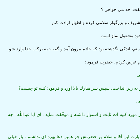
ت: چه مى‏ خواهى ؟
ريف و بزرگوار سلامى كرده و اظهار ارادت كنم .
ود مشغول نماز است.
، اندكى نگذشته بود كه خادم بيرون آمد و گفت: به بركت خدا وارد شو.
م عرض كردم، حضرت فرمود :
.
ه زير انداخت، سپس سر مبارك بالا آورد و فرمود: كنيه تو چيست؟
 .
مورد كنيه ‏ات ثابت و استوار داشته و موفّقت نمايد . اى ابا عبداللَّه ! چه
يارت اين آقا و سلام بر حضرتش جز همين دعا بهره ‏اى نداشتم ، باز خيلى