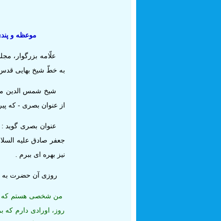
موعظه و پندى
علّامه بزرگوار، مجلس
به خطّ شيخ بهايى ‏قدس
شيخ شمس الدين محمّد 
از عنوان بصرى - كه پيرمرد بزرگى بود و 4
عنوان بصرى گويد : من
جعفر صادق ‏عليه السلا
نيز بهره‏ اى ببرم .
روزى آن حضرت به من
من شخصى هستم كه تحت
روز، اورادى دارم كه بر