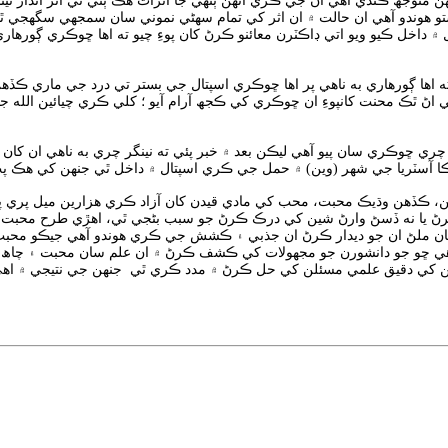
متوجھ ڪندي آهي ان جي ڪري انهن ٻنهي جا اثرات هڪ ٻئي تي اثر انداز ٿيند
تو هوندو آهي ان حالت ۾ ان اثر کي تمام سهڻي نموني سان سمجھي سگهجي ٿ
ال ۾ داخل ڪيو ويو اتي ڊاڪٽرن معائنو ڪرڻ کان پوءِ چيو ته اها ڇوڪري ڳوره
 ته اها ڳورهاري به ناهي پر اها ڇوڪري اسپتال جي بستر تي درد جي ماري ڪڏ
اڻ ٿڪ محنت کانپوءِ ان ڇوڪري کي ڪجھ آرام آيو ؛ کلي ڪري چيائين الله ج
ي ڇوڪري سان پيو آهي ليڪن بعد ۾ خبر پئي ته نينگر چري به ناهي ان کان پ
ڪا آسٽريا جي شهر (وين) ۾ حمل جي ڪري اسپتال ۾ داخل ٿي جنهن کي هڪ پٽ
 آهن، ڪڏهن وڌيڪ محبت، محب کي مادي قيدن کان آزاد ڪري هزارين ميل پري
ڻ يا نه ڏسڻ وارڻ شين کي درڪ ڪرڻ جو سبب بڻجي ٿي، اهڙي طرح محبت
 سان ملڻ ان جو ديدار ڪرڻ ان جذبي ۽ ڪشش جي ڪري هوندو آهي جيڪو مح
ڇو جو دانشورن جو مجھولات کي ڪشف ڪرڻ ۾ ان علم سان محبت ۽ چاھ انه
هن کي دقيق علمي مسئلن کي حل ڪرڻ ۾ مدد ڪري ٿي جنهن جي نتيجي ۾ اه