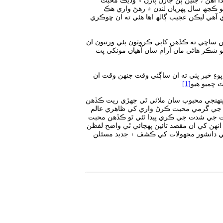
ا آهن ، جئين ٻن جاڙن ٻارن ۾ وڌيڪ محبت
و ڪجھ سال پهريان لنڊن ۾ رهڻ واري هڪ
اري آهي ليڪن عجيب ڳالھ اها هئي ته ان ڇوڪري
هن ساڄي ته ڪڏهن کاٻي ڪروٽون پئي ورتيون ان
و شڪر هاڻي مان آرام سان آهيان مونکي پٽ
وءِ خبر پئي ته ان ساڳئي وقت جنهن وقت ان
 ڄميو هيو
[1]
 پنهنجي محبوب سان ملائي ٿي جهڙي ريت ڪڏهن
 جي گرمي محبت ڪرڻ واري کي ظاهري عالم
بت جي شدت جي ڪري پيدا ٿئي ٿو ڪڏهن محبت
ن کي ان مقصد تائين پهچائي ٿي واضح لفظن
ي دانشور مجھولات کي ڪشف ۽ جديد مسئلن