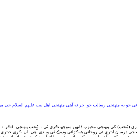
تي جو به منهنجي رسالت جو اجر نه آهي منهنجي اهل بيت عليهم السلام جي مود
مُحب) کي پنهنجي محبوب ڏانهن متوجھ ڪري ٿي ۽ مُحب پنهنجي فڪر ۽ ع
جي درميان ايتري ئي روحاني هيڪڙائي وڌيڪ ٿي ويندي آهي، ان ڪري جيتري