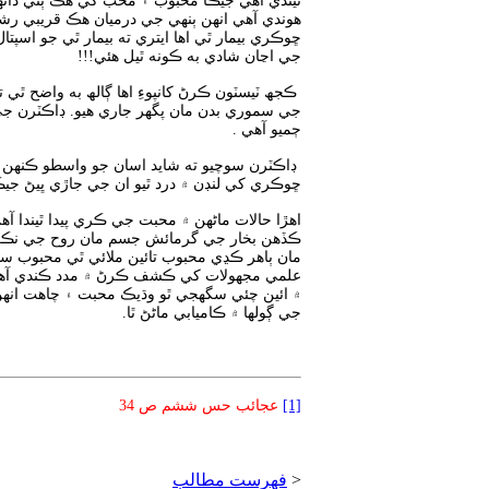
ٿيندي آهي جيڪا محبوب ۽ محب کي هڪ ٻئي ڏانهن 
هوندي آهي انهن ٻنهي جي درميان هڪ قريبي رش
ڇوڪري بيمار ٿي اها ايتري ته بيمار ٿي جو اسپت
جي اڃان شادي به ڪونه ٿيل هئي!!!
ڪجھ ٽيسٽون ڪرڻ کانپوءِ اها ڳالھ به واضح ٿي
جي سموري بدن مان پگھر جاري هيو
.
ڊاڪٽرن جي 
ڄميو آهي .
ڊاڪٽرن سوچيو ته شايد اسان جو واسطو ڪنهن چر
ڇوڪري کي لنڊن ۾ درد ٿيو ان جي جاڙي ڀيڻ جي
اهڙا حالات ماڻهن ۾ محبت جي ڪري پيدا ٿيندا
ڪڏهن بخار جي گرمائش جسم مان روح جي نڪر
مان ٻاهر ڪڍي محبوب تائين ملائي ٿي محبوب
علمي مجهولات کي ڪشف ڪرڻ ۾ مدد ڪندي آهي 
۾ ائين چئي سگھجي ٿو وڌيڪ محبت ۽ چاهت ان
جي ڳولها ۾ ڪاميابي ماڻڻ ٿا.
[1]
عجائب حس ششم ص 34
<
فهرست مطالب