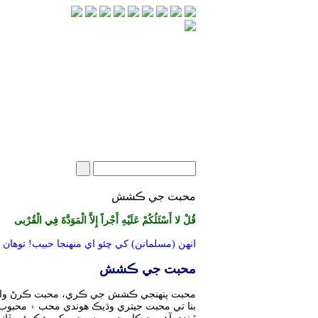
محبت جي ڪشش
قُلْ لا أَسْئَلُكُمْ عَلَيْهِ أَجْراً إِلاَّ الْمَوَدَّةَ فِي الْقُرْبى‏
انهن (مسلمانن) کي چئو اي منهنجا حبيب! توهان 
محبت جي ڪشش
محبت پنهنجي ڪشش جي ڪري، محبت ڪرڻ واري (
بنا تي محبت جيتري وڌيڪ هوندي محب ۽ محبوب 