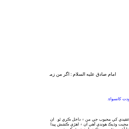
امام صادق علیه السلام : اگر من زمان او (حضرت مهدی علیه الس
ت کانسواءِ.
قيدي کي محبوب جي من ۾ داخل ڪري ٿو. ان
 محبت وڌيڪ هوندي آهي ان ۾ اهڙي ڪشش پيدا