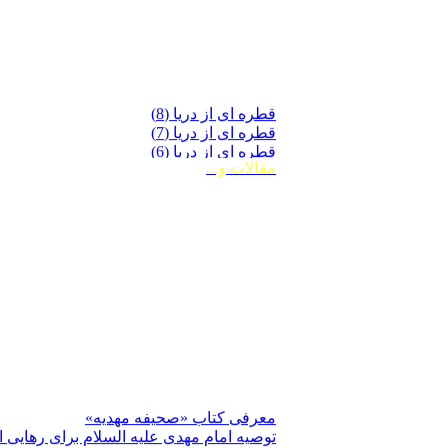
قطره ای از دریا (8)
قطره ای از دریا (7)
قطره ای از دریا (6)
قطره ای از دریا (5)
مقالات و...
قطره ای از دریا (4)
قطره ای از دریا (3)
قطره ای از دریا (2)
عذر تقصیر به پیشگاه امام زمان عجّل الله
«قطره ای از دریا» (1)
عظمت زیارت و عزاداری امام حسین علیه ا
معاویه (جلد دوّم)
امیرالمؤمنین علی علیه السلام و عصر ظهو
صحیفۀ حسینیّه
نیایش منتظران
معاويه (جلد اوّل)
قطره ‏اى از درياى فضائل اهل بيت عليهم الس
قطره ‏اى از درياى فضائل اهل بيت عليهم الس
معرفی کتاب «صحیفه مهدیه»
صحیفه مهدیه (مترجم وزیری)
توصیه امام مهدی علیه السلام برای رهایی 