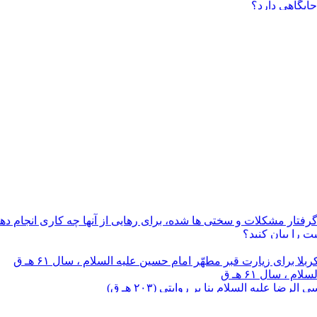
ایگاهی دارد؟
رفتار مشکلات و سختی ها شده، برای رهایی از آنها چه کاری انجام ده
 را بیان کنید؟
ده و چلّه نشینی ها انجام داده ام ولی به حاجت خود نرسیده ام ؛ چک
رطرف مي گردد و طي الأرض واقع مي شود؟
 عرضه شده که مخلوقات دارای عقل بوده و از ذوی العقول باشند، چگون
سانها عرضه شده یا بر همۀ مخلوقات؟
ارواحنا فداه به وسیلۀ زنی شهید می شوند، صحیح است ؟