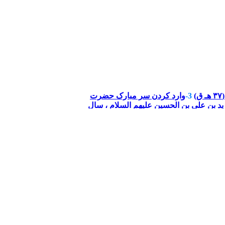
)
3-
وارد کردن سر مبارک حضرت
د بن علي بن الحسين عليهم السلام ، سال
 (۵۷ هـ ق)
3-
سوزاندن کعبه توسط
ان ،‌ سال 121 هـ ق