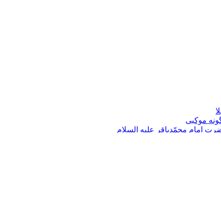
ام زمان عجل الله تعالی فرجه چیست؟
چ گونه ظلم وستمی باقی نخواهد ماند؟
 باشند؟
فی أرضک» در زیارت آل یس، پیامبر اکرم صلی الله علیه وآله می باشند 
توسّط شيخين بيان کنيد.
 (وصبّرنی علی ذلک حتی لا احبّ تعجیل ما اخّرت ولا تأخیر ما عجّلت) من
گفتار امام عصر ارواحنا فداه : «وأما ظهور الفرج فإنّه إلی الله» منافا
ا
گونه موکبی
رت امام محمّدباقر علیه السلام
ی امام حسن مجتبی علیه السلام
ام حسن مجتبی علیه السلام
سلام به او
 السلام در جنگ صفین
خرمای درخت و چند مطلب مهمّ به معاویه
ه السلام و فضائل آن حضرت
 و اجداد معاويه
خلافت