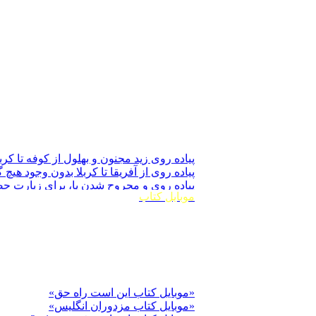
وظیفۀ ما دربارۀ دعا برای تعجیل ظهور ام
آیا در عصر ظهور، ستمگران نابود شده و هی
گرفتاریهای شدید، دارای چه نقش مثبتی می
آیا مقصود از «اللهم صلّ علی محمّد حجّتک 
يکي از ادلّهٔ بسيار جالب در غصب خلافت را 
آیا دعا برای تعجیل ظهور با جملۀ دعای غیبت
آیا دستور به دعا نمودن برای تعجیل ظهور، با 
پیاده روی زید مجنون و بهلول از کوفه تا کربل
پیاده روی از آفریقا تا کربلا بدون وجود هیچ 
پیاده روی و مجروح شدن پا، برای زیارت حض
زنده شدن دختر و داماد پادشاه چین به دعا
موبايل کتاب
اعتراف معاویه به گرامی‌ترین فرد بودن ام
از جنایات معاویه؛ و پاسخ امام حسن علیه ال
ملاقات عبیدالله بن عمر با امام حسن علیه
خبر دادن امام حسن علیه السلام به تعداد 
حسادت معاويه به حجّ پیادۀ امام حسن علی
سخنرانی امام حسن علیه السلام پیرامون آباء
«موبايل کتاب اين است راه حق»
دزدی که سر راه قاضی را گرفته بود
عمر و حکم‌های متفاوت
«موبايل کتاب مزدوران انگليس»
«موبايل کتاب اسرار موفقيت ج 1 و2»
نمونه‏ اى از كارهاى ابوبكر علاوه بر غصب 