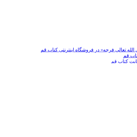
لله تعالی فرجه» در فروشگاه اینترنتی کتاب قم
اب قم
یت کتاب قم
ب قم
اینترنتی کتاب قم
ستاد پورسید آقایی
پاکستان
بی با ترجمه
ّر امام رضا علیه السلام
 مقدس جمکران
 و عصر ظهور»
ی در هندوستان
موفقیت»