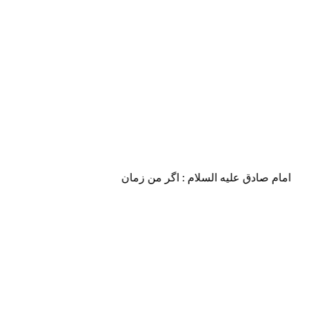
امام صادق علیه السلام : اگر من زمان او (حضرت مهدی علیه السلام 