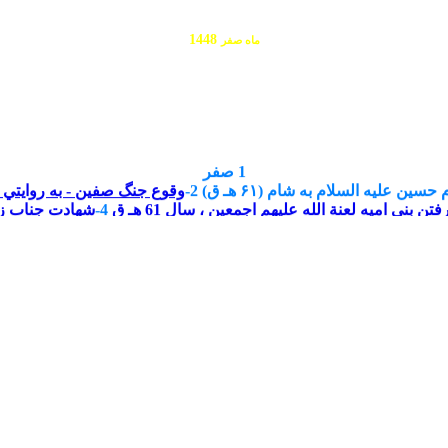
لمؤمنین علیه السلام
1448
ماه صفر
الله تعالي فرجه»
1 صفر
وقوع جنگ صفين - به روايتي (۳۷ هـ ق
بني اميه لعنة الله عليهم اجمعين ، سال 61 هـ ق
4-
شهادت جناب زي
3 صفر
ولادت امام محمد باقر عليه السلام بنا به روايتى
سلم بن عقبه به دستور يزيد بن معاويه لعنة الله علهيما ، سال 64 هـ ق
4 صفر
 زيد بن علي بن الحسين عليهم السلام از قبر و به دار آويختن آن توسط اموي
5 صفر
1
شهادت حضرت رقيه دختر امام حسين عليه السلام در شام (۶۱ هـ ق)
7 صفر
1-
شهادت امام حسن مجتبی عليه السلام بنا به روايتى (۵٠ هـ ق)
8 صفر
2-
درگذشت سلمان فارسى (۳۶ هـ ق)
3-شكنجه و آزار ابن ‏زيّات، به دستور متوكل‏ عباسى (۲۳۳ هـ ق)