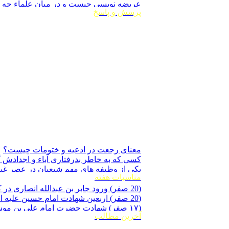
منتخب صحیفۀ مهدیه (نیم جیبی)
عریضه نویسی چیست و در میان علماء چه ج
معرفی و دانلود کتاب صحیفه مهدیه
منتخب صحیفۀ مهدیه (مترجم نیم جیبی)
پرسش و پاسخ
معرفی کتاب صحیفه مهدیه‌ در ویکی فقه
ارزش فكر
اثر فكر گناه
راه‏ هايى براى سلامتى انديشه
با چه كسانى مشورت مى‏ كنيد؟!
بهترين هدف را انتخاب كنيد
داراى همّت عالى باشيد
استفاده از وقت
فکر و اندیشه (از کتاب اسرار موفقیت)
هدف از خلقت انسانها چیست؟
روزه اندیشه
معنای رجعت در ادعيه و ختومات چیست؟
کسی که به خاطر بدرفتاری آباء و اجدادش گ
یکی از وظیفه های مهم شیعیان در عصر غیبت
برای رسیدن به حاجت خود ، بسیار زحمت کشی
مناسبات هفته
(20 صفر) ورود جابر بن عبدالله انصاری در کربلا برای زيارت قبر مطهّر امام حسين عليه السلام ، سال ۶۱ هـ ق
آيا صحيح است که در طي الأرض مادّيت ب
(20 صفر) اربعين شهادت امام حسين عليه السلام ، سال ۶۱ هـ ق
اگر ولایت اهل بیت علیهم السلام در صورتی
(۱۷ صفر) شهادت حضرت امام على بن موسى الرضا علیه السلام بنا بر روايتى (۲٠۳ هـ ق)
ممکنات و مخلوقات عرضه شده است؟
آیا ولایت اهل بیت علیهم السلام فقط بر ان
آخرين مطالب
آیا روایتی که در آن تصریح شده امام عصر 