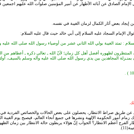
لإمام الصادق عن آبائه الأطهار عن أمير المؤمنين صلوات الله عليهم اجمعين قائل
من إيجاد بعض آثار الكمال لزمان الغيبة في نفسه.
 الإمام السجاد علیه السلام إلى أبي خالد حيث قال علیه السلام:
م : تمتد الغيبة بولي الله الثاني
عشر من أوصياء رسول الله صلی الله علیه وآل
ته ، المنتظرون لظهوره أفضل أهل كل زمان؛ لأنّ الله ـ تعالى ذكره ـ أعطاهم من ا
منـزلة المجاهدين بين يدي رسول الله صلی الله علیه وآله وسلم بالسيف، أولئك 
ك.
مال عن طريق صراط الانتظار، يحصلون على بعض الحالات والخصائص الفردية في ز
ك زمام أمور الحكومة الإلهية ونشرها في جميع أنحاء العالم، فيصبح يوم الغيبة ال
تظار الفرج أعظم الانتظار؟ الجواب إنّ هؤلاء يربطون حالة الانتظار بين زمان الظ
11).