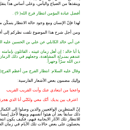
وينقذها من الضياع واليأس، وعلى أساس هذا ينقل ا
أفضل عبادة المؤمن انتظار فرج الله( 9) .
لهذا فإنّ الإنسان ومع وجود حالة الانتظار يتمكّن 
ومن أجل شرح هذا الموضوع نلفت نظركم إلى أقوال
عن أبي خالد الكابلي عن علي بن الحسين علیه السلا
يا أبا خالد ؛ إن أهل زمان غيبته ، القائلون بإمام
عندهم بمنـزلة المشاهدة، وجعلهم في ذلك الزمان ب
دين الله سرّاً وجهراً.
وقال علیه السلام: انتظار الفرج من أعظم الفرج(10 ) .
وإليك مضمون بعض الأشعار الفارسية:
واعجبا من ابتعادي عنك وأنت القريب القريب
اعترف بين يديك: أنّك معي ولكنّي أنا الذي هجرت
إنّ المنتظرين الواقعيين والذين وصلوا إلى الك
ذلك سابقاً بعد أن هيئوا أنفسهم وبنوها لأجل إمسا
للانتظار تلك الآثار الايجابية فيهم، فكيف يكون ان
يحصلون على بعض حالات تلك الأيام في زمان الغيبة(