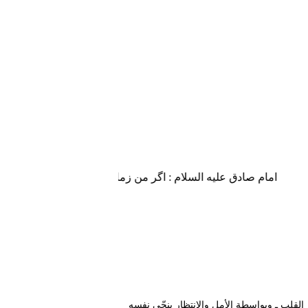
امام صادق علیه السلام : اگر من زمان او (حضرت مهدی علیه السل
لقلب ـ وبواسطة الأمل والانتظار ينجّي نفسه