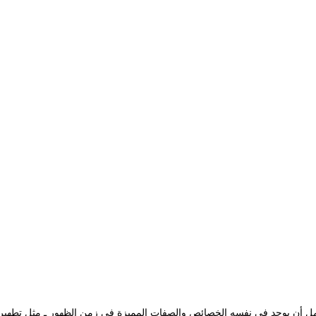
كامل أن يوجد في نفسه الخصائص والصفات المميزة في زمن الظهور ـ مثل تطهير ا