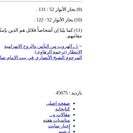
(9) بحار الأنوار 52 : 131 .
(10) بحار الأنوار 52 : 122 .
(11) كما بيّنا إن أشخاصاً قلائل هم الذي
مقامهم.
<
1 ـ الهروب من اليأس والروح الانهزامية
الإنتظار (ترجمة الزهاوی)
المرحوم الشيخ الأنصاري في بيت الامام صاح
بازدید : 45675
صفحه اصلی
کتابخانه
مقالات و...
مناسبات هفته
اخبار سايت
آرشيو