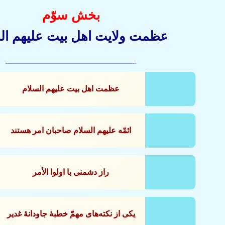
بخش سوّم
عظمت ولایت اهل بیت علیهم ال
____________________
عظمت اهل بيت عليهم السلام
ائمّه عليهم السلام صاحبان امر هستند
راز دشمنى با اولوا الأمر
يكى از نكته‌هاى مهمّ خطبۀ جاودانۀ غدير