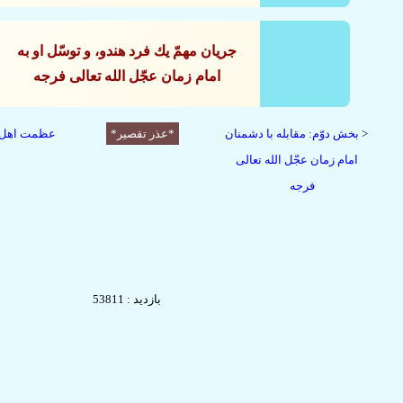
جريان مهمّ يك فرد هندو، و توسّل او به
امام زمان عجّل الله تعالى فرجه
<
بخش دوّم: مقابله با دشمنان
*عذر تقصیر*
عظمت اهل ب
امام زمان عجّل الله تعالی
فرجه
بازدید : 53811